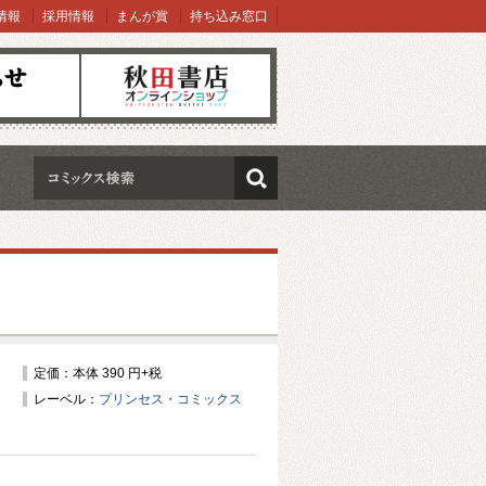
情報
採用情報
まんが賞
持ち込み窓口
オンラインショップ
検索
定価：本体 390 円+税
レーベル：
プリンセス・コミックス