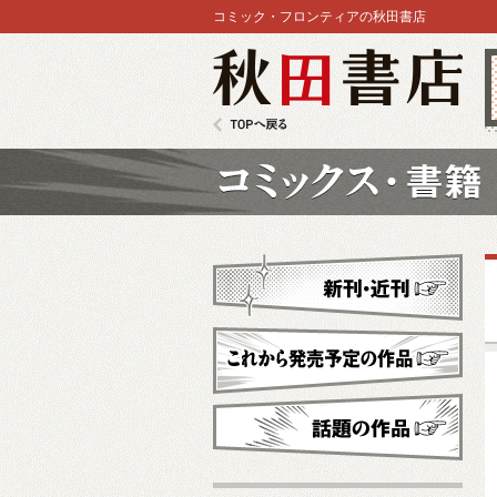
コミック・フロンティアの秋田書店
秋田書店
TOPへ戻る
コミックス
新刊・近刊
これから発売予定
話題の作品