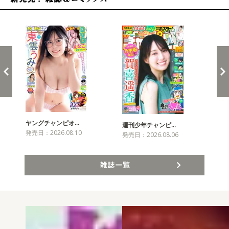
新発売！雑誌&コミックス
ヤングチャンピオ…
チャ
週刊少年チャンピ…
発売日：2026.08.10
発売
発売日：2026.08.06
雑誌一覧