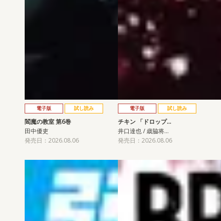
電子版
試し読み
電子版
試し読み
閻魔の教室 第6巻
チキン 「ドロップ…
田中優吏
井口達也 / 歳脇将…
発売日：2026.08.06
発売日：2026.08.06