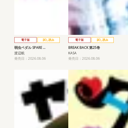
電子版
試し読み
電子版
試し読み
弱虫ペダル SPARE …
BREAK BACK 第25巻
渡辺航
KASA
発売日：2026.08.06
発売日：2026.08.06