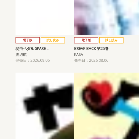
電子版
試し読み
電子版
試し読み
弱虫ペダル SPARE …
BREAK BACK 第25巻
渡辺航
KASA
発売日：2026.08.06
発売日：2026.08.06