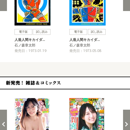
戻る
進む
電子版
試し読み
電子版
試し読み
人造人間キカイダ…
人造人間キカイダ…
人
石ノ森章太郎
石ノ森章太郎
石
発売日：1973.01.19
発売日：1973.05.08
発売
新発売！雑誌&コミックス