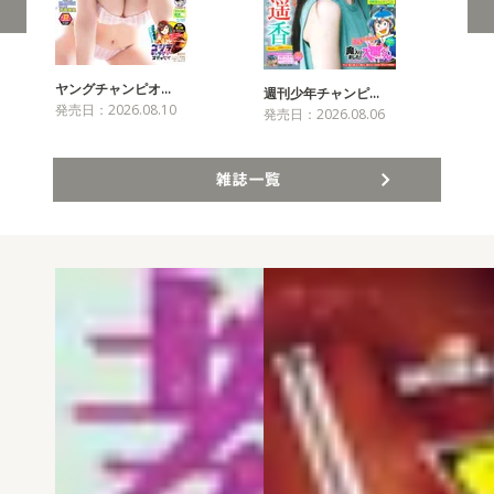
ヤングチャンピオ…
チャ
週刊少年チャンピ…
発売日：2026.08.10
発売
発売日：2026.08.06
雑誌一覧