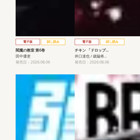
電子版
試し読み
電子版
試し読み
閻魔の教室 第6巻
チキン 「ドロップ…
田中優吏
井口達也 / 歳脇将…
発売日：2026.08.06
発売日：2026.08.06