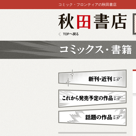
コミック・フロンティアの秋田書店
秋田書店
TOPへ戻る
コミックス
新刊・近刊
これから発売予定
話題の作品