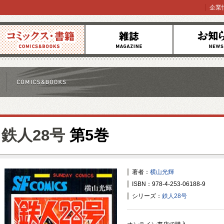
企業
コミックス
雑誌
お知らせ
鉄人28号
第5巻
著者：
横山光輝
ISBN：978-4-253-06188-9
シリーズ：
鉄人28号