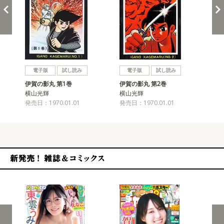
戻る
進む
電子版
試し読み
電子版
試し読み
伊賀の影丸 第1巻
伊賀の影丸 第2巻
伊
横山光輝
横山光輝
横
発売日：1970.01.01
発売日：1970.01.01
発売
新発売！雑誌&コミックス