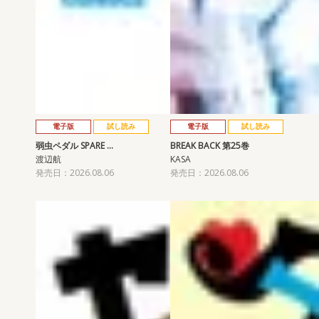
電子版
試し読み
電子版
試し読み
弱虫ペダル SPARE …
BREAK BACK 第25巻
渡辺航
KASA
発売日：2026.08.06
発売日：2026.08.06