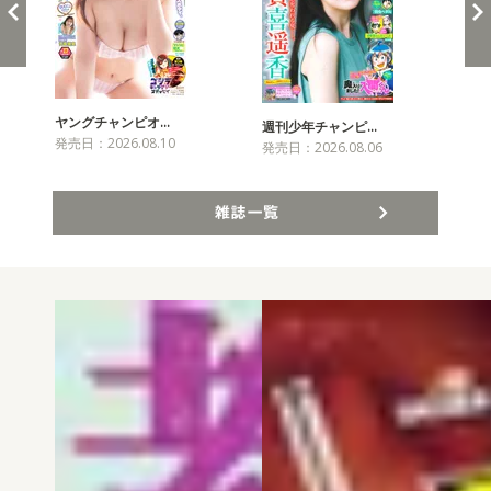
ヤングチャンピオ…
チャ
週刊少年チャンピ…
発売日：2026.08.10
発売
発売日：2026.08.06
雑誌一覧