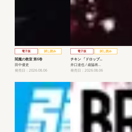
電子版
試し読み
電子版
試し読み
閻魔の教室 第6巻
チキン 「ドロップ…
田中優吏
井口達也 / 歳脇将…
発売日：2026.08.06
発売日：2026.08.06