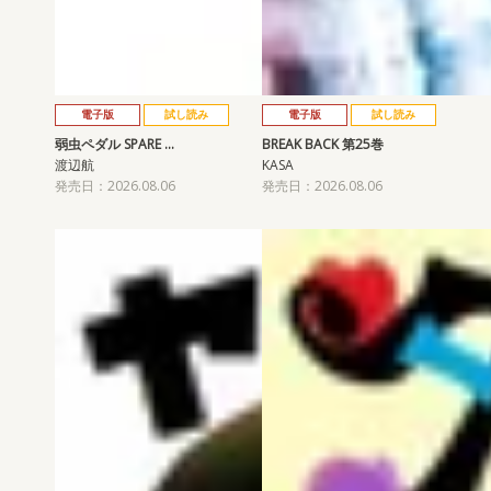
電子版
試し読み
電子版
試し読み
弱虫ペダル SPARE …
BREAK BACK 第25巻
渡辺航
KASA
発売日：2026.08.06
発売日：2026.08.06