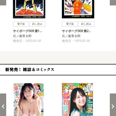
戻る
進む
電子版
試し読み
電子版
試し読み
サイボーグ009 第1…
サイボーグ009 第2…
サイ
石ノ森章太郎
石ノ森章太郎
石
発売日：1970.01.01
発売日：1970.01.01
発売
新発売！雑誌&コミックス