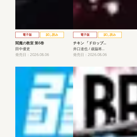
電子版
試し読み
電子版
試し読み
閻魔の教室 第6巻
チキン 「ドロップ…
田中優吏
井口達也 / 歳脇将…
発売日：2026.08.06
発売日：2026.08.06