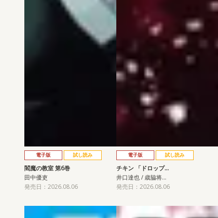
電子版
試し読み
電子版
試し読み
閻魔の教室 第6巻
チキン 「ドロップ…
田中優吏
井口達也 / 歳脇将…
発売日：2026.08.06
発売日：2026.08.06