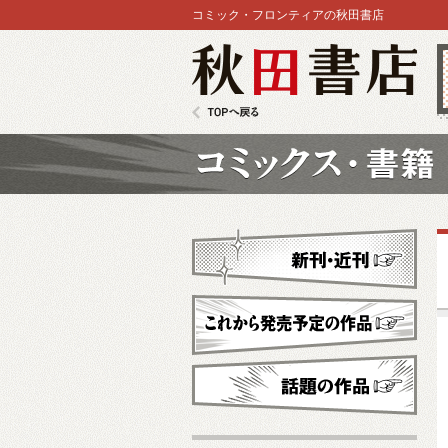
コミック・フロンティアの秋田書店
秋田書店
TOPへ戻る
コミックス
新刊・近刊
これから発売予定
話題の作品