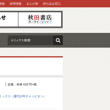
情報
採用情報
まんが賞
持ち込み窓口
オンラインショップ
検索
定価：本体 410 円+税
ミックス（週刊少年チャンピオン）