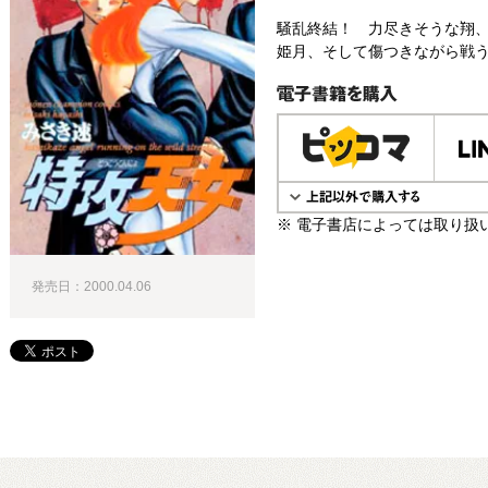
騒乱終結！ 力尽きそうな翔
姫月、そして傷つきながら戦
電子書籍で購入
※ 電子書店によっては取り扱
発売日：2000.04.06