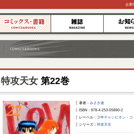
企業
コミックス
雑誌
お知らせ
特攻天女
第22巻
著者：
みさき速
ISBN：978-4-253-05890-2
レーベル：
少年チャンピオン・コ
シリーズ：
特攻天女