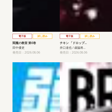
電子版
試し読み
電子版
試し読み
閻魔の教室 第6巻
チキン 「ドロップ…
田中優吏
井口達也 / 歳脇将…
発売日：2026.08.06
発売日：2026.08.06