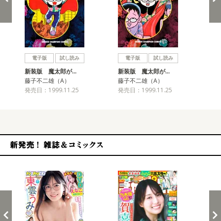
戻る
進む
電子版
試し読み
電子版
試し読み
新装版 魔太郎が…
新装版 魔太郎が…
新
藤子不二雄（A）
藤子不二雄（A）
藤
発売日：1999.11.25
発売日：1999.11.25
発売
新発売！雑誌&コミックス