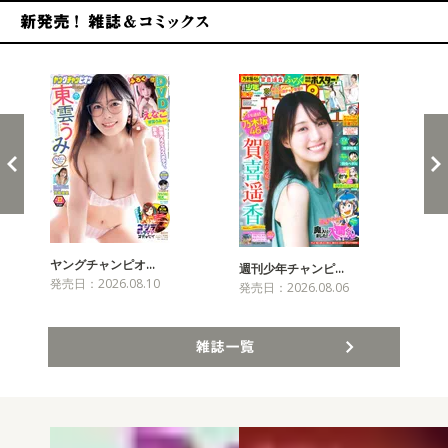
新発売！雑誌&コミックス
ヤングチャンピオ…
チャ
週刊少年チャンピ…
発売日：2026.08.10
発売
発売日：2026.08.06
雑誌一覧