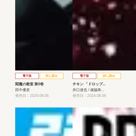
電子版
試し読み
電子版
試し読み
閻魔の教室 第6巻
チキン 「ドロップ…
田中優吏
井口達也 / 歳脇将…
発売日：2026.08.06
発売日：2026.08.06