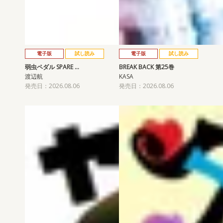
電子版
試し読み
電子版
試し読み
弱虫ペダル SPARE …
BREAK BACK 第25巻
渡辺航
KASA
発売日：2026.08.06
発売日：2026.08.06