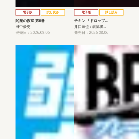
電子版
試し読み
電子版
試し読み
閻魔の教室 第6巻
チキン 「ドロップ…
田中優吏
井口達也 / 歳脇将…
発売日：2026.08.06
発売日：2026.08.06