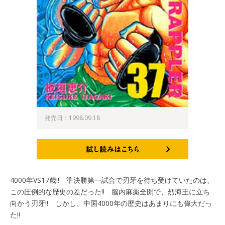
発売日：1998.09.18
試し読みはこちら
4000年VS17歳!! 準決勝第一試合で刃牙を待ち受けていたのは、
この圧倒的な歴史の差だった!! 脳内麻薬全開で、烈海王に立ち
向かう刃牙!! しかし、中国4000年の歴史はあまりにも偉大だっ
た!!