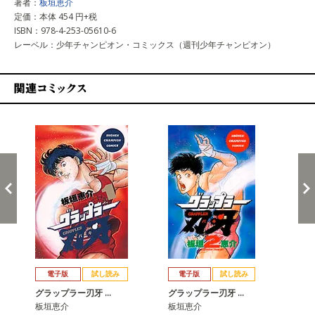
著者：
板垣恵介
定価：本体 454 円+税
ISBN：978-4-253-05610-6
レーベル：少年チャンピオン・コミックス（週刊少年チャンピオン）
関連コミックス
戻る
進む
電子版
試し読み
電子版
試し読み
グラップラー刃牙 …
グラップラー刃牙 …
グ
板垣恵介
板垣恵介
板