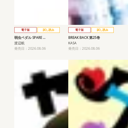
電子版
試し読み
電子版
試し読み
弱虫ペダル SPARE …
BREAK BACK 第25巻
渡辺航
KASA
発売日：2026.08.06
発売日：2026.08.06