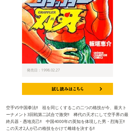
発売日：1998.02.27
試し読みはこちら
空手VS中国拳法!! 祖を同じくするこの二つの格技が今、最大ト
ーナメント3回戦第二試合で激突!! 稀代の天才にして空手界の最
終兵器・愚地克己!! 中国4000年の英知を体現した男・烈海王!!
この天才2人が己の格技をかけて雌雄を決する!!