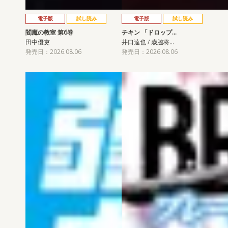
電子版
試し読み
電子版
試し読み
閻魔の教室 第6巻
チキン 「ドロップ…
田中優吏
井口達也 / 歳脇将…
発売日：2026.08.06
発売日：2026.08.06