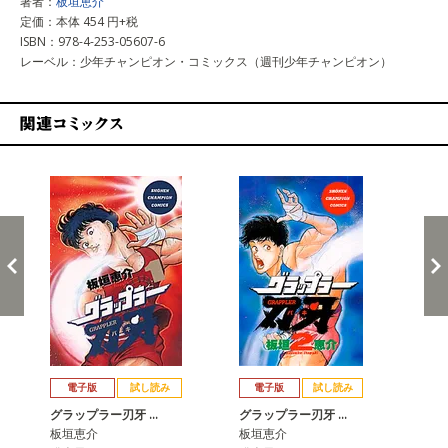
著者：
板垣恵介
定価：本体 454 円+税
ISBN：978-4-253-05607-6
レーベル：少年チャンピオン・コミックス（週刊少年チャンピオン）
関連コミックス
戻る
進む
電子版
試し読み
電子版
試し読み
グラップラー刃牙 …
グラップラー刃牙 …
グ
板垣恵介
板垣恵介
板