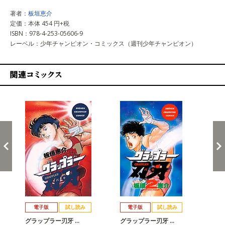
著者：
板垣恵介
定価：本体 454 円+税
ISBN：978-4-253-05606-9
レーベル：少年チャンピオン・コミックス（週刊少年チャンピオン）
関連コミックス
戻る
進む
電子版
試し読み
電子版
試し読み
グラップラー刃牙 …
グラップラー刃牙 …
グ