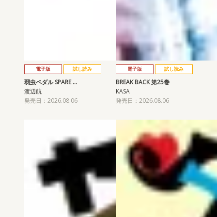
電子版
試し読み
電子版
試し読み
弱虫ペダル SPARE …
BREAK BACK 第25巻
渡辺航
KASA
発売日：2026.08.06
発売日：2026.08.06