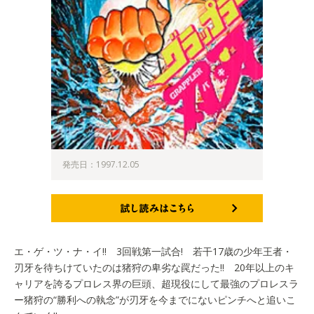
発売日：1997.12.05
試し読みはこちら
エ・ゲ・ツ・ナ・イ!! 3回戦第一試合! 若干17歳の少年王者・
刃牙を待ちけていたのは猪狩の卑劣な罠だった!! 20年以上のキ
ャリアを誇るプロレス界の巨頭、超現役にして最強のプロレスラ
ー猪狩の“勝利への執念”が刃牙を今までにないピンチへと追いこ