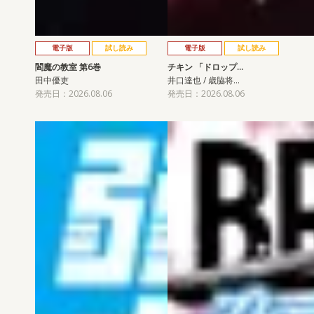
電子版
試し読み
電子版
試し読み
閻魔の教室 第6巻
チキン 「ドロップ…
田中優吏
井口達也 / 歳脇将…
発売日：2026.08.06
発売日：2026.08.06