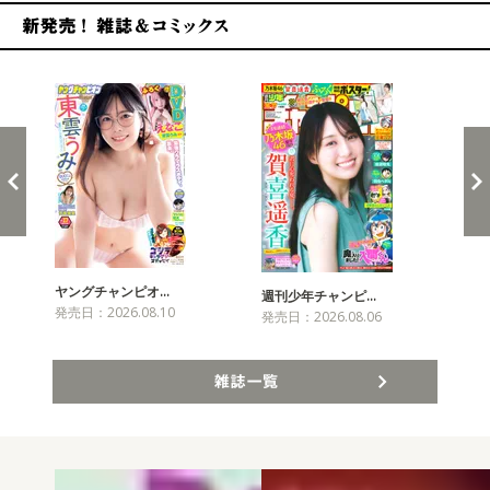
新発売！雑誌&コミックス
ヤングチャンピオ…
チャ
週刊少年チャンピ…
発売日：2026.08.10
発売
発売日：2026.08.06
雑誌一覧