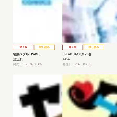
電子版
試し読み
電子版
試し読み
弱虫ペダル SPARE …
BREAK BACK 第25巻
渡辺航
KASA
発売日：2026.08.06
発売日：2026.08.06