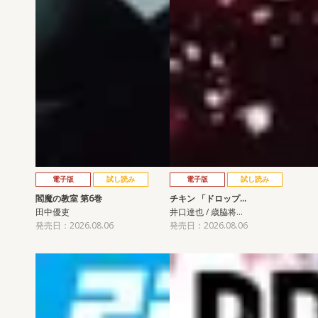
電子版
試し読み
電子版
試し読み
閻魔の教室 第6巻
チキン 「ドロップ…
田中優吏
井口達也 / 歳脇将…
発売日：2026.08.06
発売日：2026.08.06