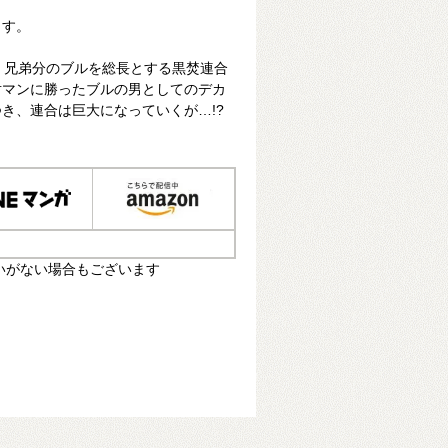
ます。
中、兄弟分のブルを総長とする黒焚連合
対マンに勝ったブルの男としてのデカ
き、連合は巨大になっていくが…!?
いがない場合もございます