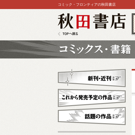
コミック・フロンティアの秋田書店
秋田書店
TOPへ戻る
コミックス
新刊・近刊
これから発売予定
話題の作品