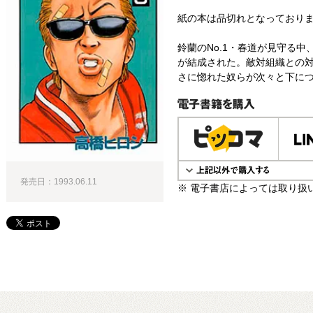
紙の本は品切れとなっており
鈴蘭のNo.1・春道が見守る
が結成された。敵対組織との
さに惚れた奴らが次々と下につ
電子書籍で購入
発売日：1993.06.11
※ 電子書店によっては取り扱