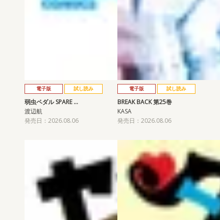
電子版
試し読み
電子版
試し読み
弱虫ペダル SPARE …
BREAK BACK 第25巻
渡辺航
KASA
発売日：2026.08.06
発売日：2026.08.06