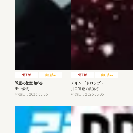
電子版
試し読み
電子版
試し読み
閻魔の教室 第6巻
チキン 「ドロップ…
田中優吏
井口達也 / 歳脇将…
発売日：2026.08.06
発売日：2026.08.06