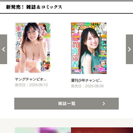
新発売！雑誌&コミックス
ヤングチャンピオ…
チャ
週刊少年チャンピ…
発売日：2026.08.10
発売
発売日：2026.08.06
雑誌一覧