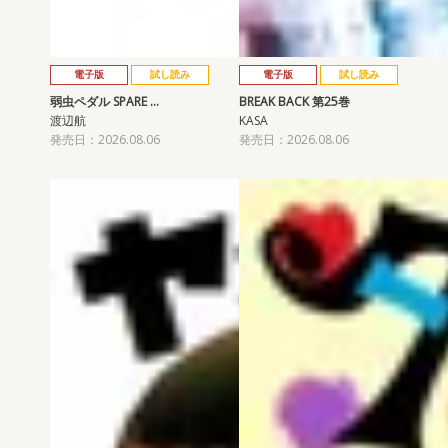
電子版
試し読み
電子版
試し読み
弱虫ペダル SPARE …
BREAK BACK 第25巻
渡辺航
KASA
発売日：2026.08.06
発売日：2026.08.06