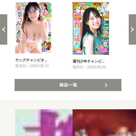
ヤングチャンピオ…
チャ
週刊少年チャンピ…
発売日：2026.08.10
発売
発売日：2026.08.06
雑誌一覧