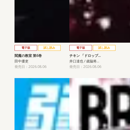
電子版
試し読み
電子版
試し読み
閻魔の教室 第6巻
チキン 「ドロップ…
田中優吏
井口達也 / 歳脇将…
発売日：2026.08.06
発売日：2026.08.06