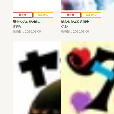
電子版
試し読み
電子版
試し読み
弱虫ペダル SPARE …
BREAK BACK 第25巻
渡辺航
KASA
発売日：2026.08.06
発売日：2026.08.06