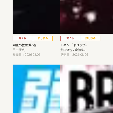
電子版
試し読み
電子版
試し読み
閻魔の教室 第6巻
チキン 「ドロップ…
田中優吏
井口達也 / 歳脇将…
発売日：2026.08.06
発売日：2026.08.06