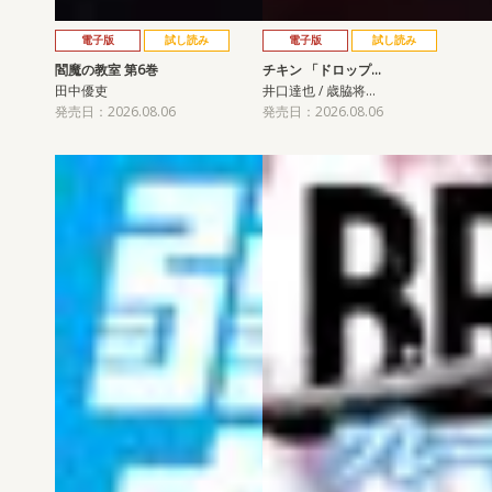
電子版
試し読み
電子版
試し読み
閻魔の教室 第6巻
チキン 「ドロップ…
田中優吏
井口達也 / 歳脇将…
発売日：2026.08.06
発売日：2026.08.06