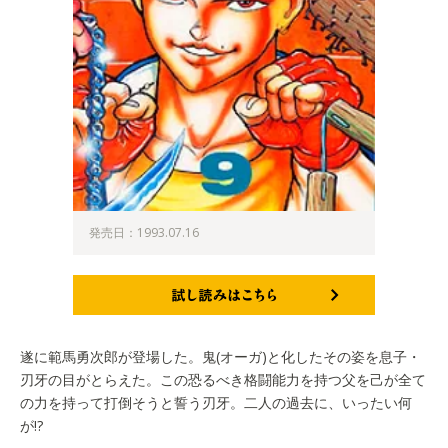
発売日：1993.07.16
試し読みはこちら
遂に範馬勇次郎が登場した。鬼(オーガ)と化したその姿を息子・
刃牙の目がとらえた。この恐るべき格闘能力を持つ父を己が全て
の力を持って打倒そうと誓う刃牙。二人の過去に、いったい何
が!?