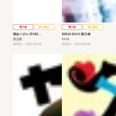
電子版
試し読み
電子版
試し読み
弱虫ペダル SPARE …
BREAK BACK 第25巻
渡辺航
KASA
発売日：2026.08.06
発売日：2026.08.06