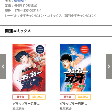
著者：
板垣恵介
定価：499円 (10%税込)
ISBN：978-4-253-05317-4
レーベル：少年チャンピオン・コミックス（週刊少年チャンピオン）
関連コミックス
戻る
進む
電子版
試し読み
電子版
試し読み
グラップラー刃牙 …
グラップラー刃牙 …
グ
板垣恵介
板垣恵介
板