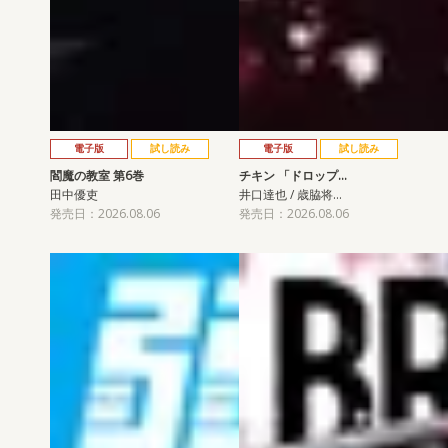
電子版
試し読み
電子版
試し読み
閻魔の教室 第6巻
チキン 「ドロップ…
田中優吏
井口達也 / 歳脇将…
発売日：2026.08.06
発売日：2026.08.06