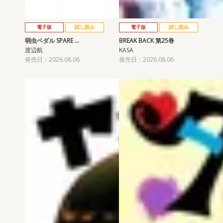
電子版
試し読み
電子版
試し読み
弱虫ペダル SPARE …
BREAK BACK 第25巻
渡辺航
KASA
発売日：2026.08.06
発売日：2026.08.06