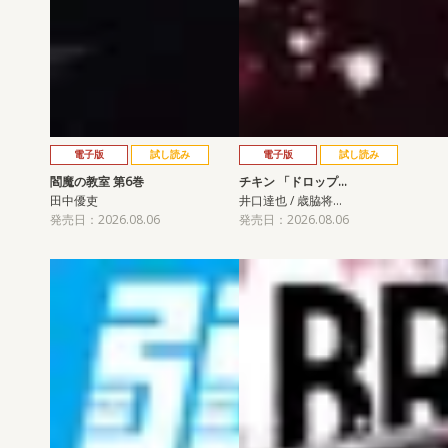
電子版
試し読み
電子版
試し読み
閻魔の教室 第6巻
チキン 「ドロップ…
田中優吏
井口達也 / 歳脇将…
発売日：2026.08.06
発売日：2026.08.06