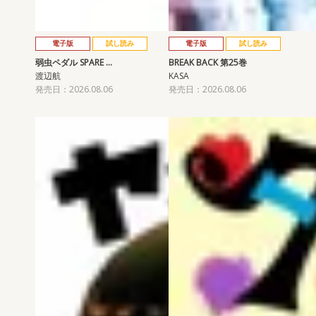
電子版
試し読み
電子版
試し読み
弱虫ペダル SPARE …
BREAK BACK 第25巻
渡辺航
KASA
発売日：2026.08.06
発売日：2026.08.06