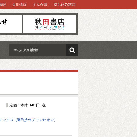
情報
採用情報
まんが賞
持ち込み窓口
オンラインショップ
検索
定価：本体 390 円+税
ミックス（週刊少年チャンピオン）