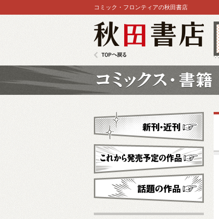
コミック・フロンティアの秋田書店
秋田書店
TOPへ戻る
コミックス
新刊・近刊
これから発売予定
話題の作品