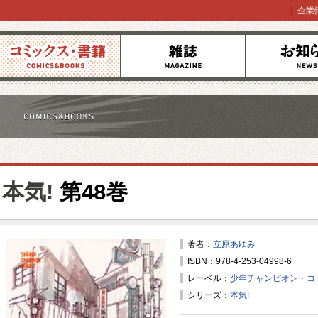
企業
コミックス
雑誌
お知らせ
本気!
第48巻
著者：
立原あゆみ
ISBN：978-4-253-04998-6
レーベル：
少年チャンピオン・コ
シリーズ：
本気!