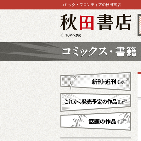
コミック・フロンティアの秋田書店
秋田書店
TOPへ戻る
コミックス
新刊・近刊
これから発売予定
話題の作品