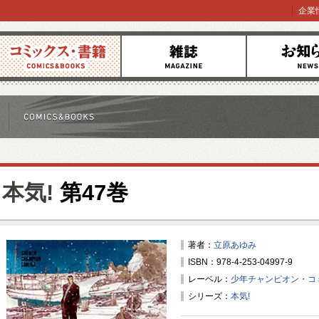
企業
コミックス
雑誌
お知らせ
本気!
第47巻
著者：
立原あゆみ
ISBN：978-4-253-04997-9
レーベル：
少年チャンピオン・コ
シリーズ：
本気!