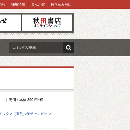
情報
採用情報
まんが賞
持ち込み窓口
オンラインショップ
検索
定価：本体 390 円+税
ミックス（週刊少年チャンピオン）