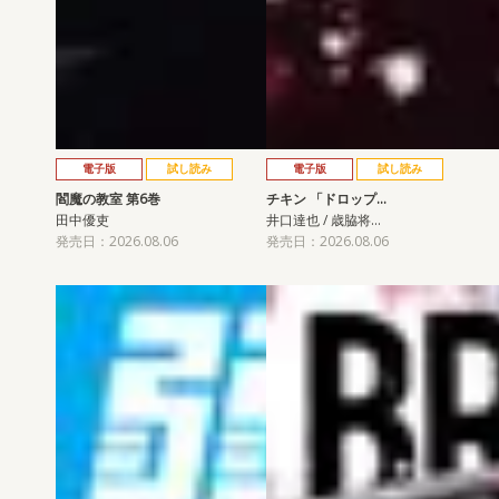
電子版
試し読み
電子版
試し読み
閻魔の教室 第6巻
チキン 「ドロップ…
田中優吏
井口達也 / 歳脇将…
発売日：2026.08.06
発売日：2026.08.06