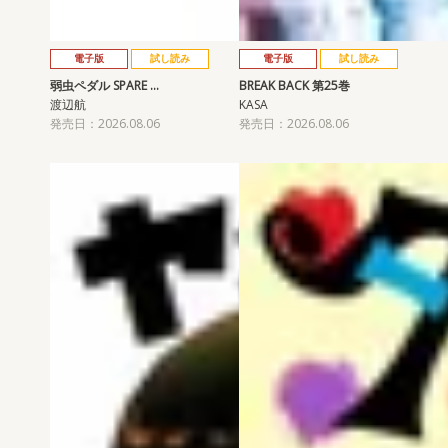
電子版
試し読み
電子版
試し読み
弱虫ペダル SPARE …
BREAK BACK 第25巻
渡辺航
KASA
発売日：2026.08.06
発売日：2026.08.06