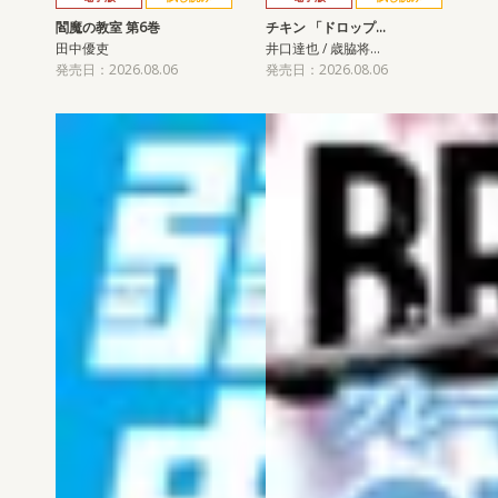
閻魔の教室 第6巻
チキン 「ドロップ…
田中優吏
井口達也 / 歳脇将…
発売日：2026.08.06
発売日：2026.08.06