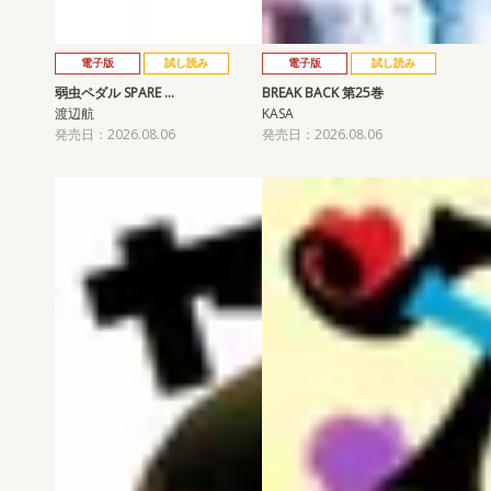
電子版
試し読み
電子版
試し読み
弱虫ペダル SPARE …
BREAK BACK 第25巻
渡辺航
KASA
発売日：2026.08.06
発売日：2026.08.06