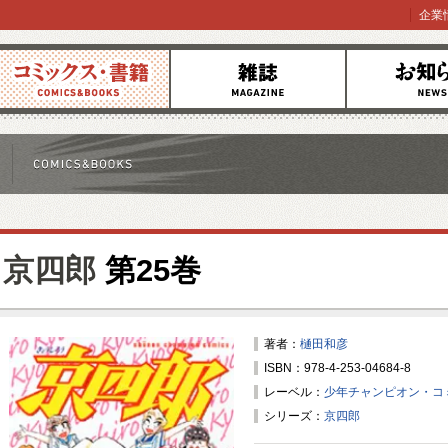
企業
コミックス
雑誌
お知らせ
京四郎
第25巻
著者：
樋田和彦
ISBN：978-4-253-04684-8
レーベル：
少年チャンピオン・コ
シリーズ：
京四郎