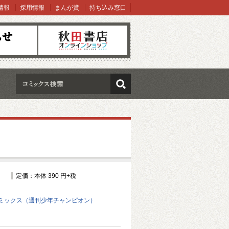
情報
採用情報
まんが賞
持ち込み窓口
オンラインショップ
検索
定価：本体 390 円+税
ミックス（週刊少年チャンピオン）