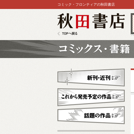
コミック・フロンティアの秋田書店
秋田書店
TOPへ戻る
コミックス
新刊・近刊
これから発売予定
話題の作品