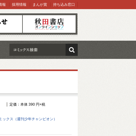
情報
採用情報
まんが賞
持ち込み窓口
オンラインショップ
検索
定価：本体 390 円+税
ミックス（週刊少年チャンピオン）