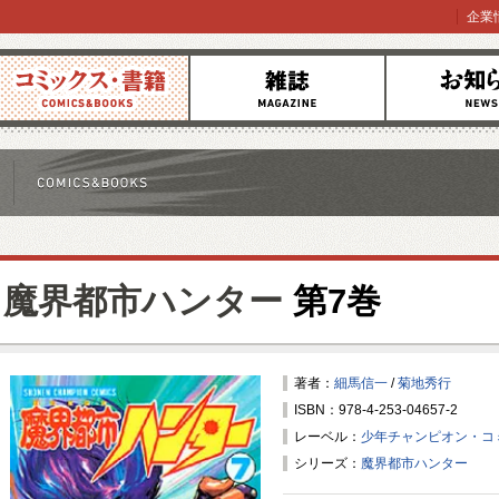
企業
コミックス
雑誌
お知らせ
魔界都市ハンター
第7巻
著者：
細馬信一
/
菊地秀行
ISBN：978-4-253-04657-2
レーベル：
少年チャンピオン・コ
シリーズ：
魔界都市ハンター