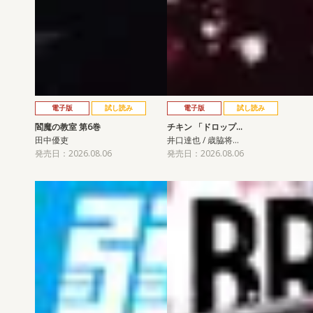
電子版
試し読み
電子版
試し読み
閻魔の教室 第6巻
チキン 「ドロップ…
田中優吏
井口達也 / 歳脇将…
発売日：2026.08.06
発売日：2026.08.06