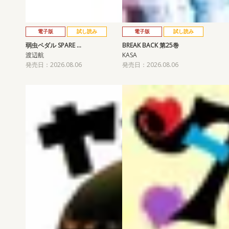
電子版
試し読み
電子版
試し読み
弱虫ペダル SPARE …
BREAK BACK 第25巻
渡辺航
KASA
発売日：2026.08.06
発売日：2026.08.06