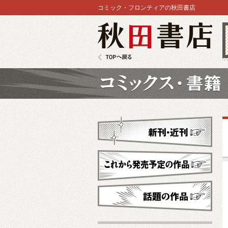
コミック・フロンティアの秋田書店
秋田書店
TOPへ戻る
コミックス
新刊・近刊
これから発売予定
話題の作品