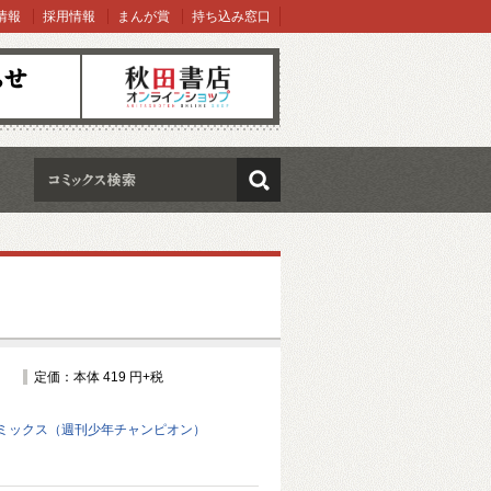
情報
採用情報
まんが賞
持ち込み窓口
オンラインショップ
検索
定価：本体 419 円+税
ミックス（週刊少年チャンピオン）