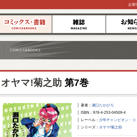
企業
コミックス
雑誌
お知らせ
オヤマ!菊之助
第7巻
著者：
瀬口たかひろ
ISBN：978-4-253-04509-4
レーベル：
少年チャンピオン・コ
シリーズ：
オヤマ!菊之助