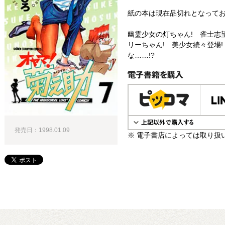
紙の本は現在品切れとなって
幽霊少女の灯ちゃん! 雀士志
リーちゃん! 美少女続々登場
な……!?
電子書籍で購入
発売日：1998.01.09
※ 電子書店によっては取り扱