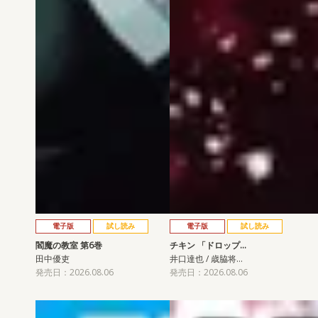
電子版
試し読み
電子版
試し読み
閻魔の教室 第6巻
チキン 「ドロップ…
田中優吏
井口達也 / 歳脇将…
発売日：2026.08.06
発売日：2026.08.06