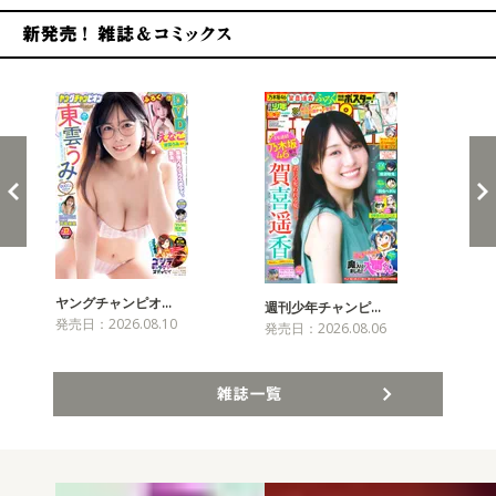
新発売！雑誌&コミックス
ヤングチャンピオ…
チャ
週刊少年チャンピ…
発売日：2026.08.10
発売
発売日：2026.08.06
雑誌一覧