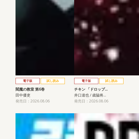
電子版
試し読み
電子版
試し読み
閻魔の教室 第6巻
チキン 「ドロップ…
田中優吏
井口達也 / 歳脇将…
発売日：2026.08.06
発売日：2026.08.06