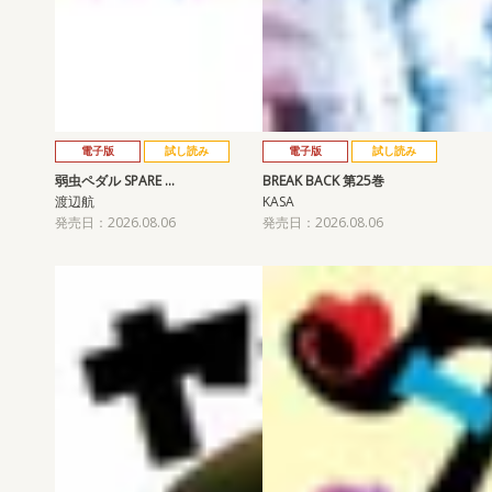
電子版
試し読み
電子版
試し読み
弱虫ペダル SPARE …
BREAK BACK 第25巻
渡辺航
KASA
発売日：2026.08.06
発売日：2026.08.06