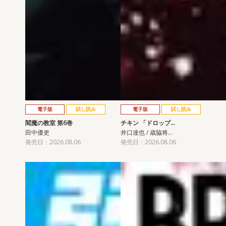
電子版
試し読み
電子版
試し読み
閻魔の教室 第6巻
チキン 「ドロップ…
田中優吏
井口達也 / 歳脇将…
発売日：2026.08.06
発売日：2026.08.06