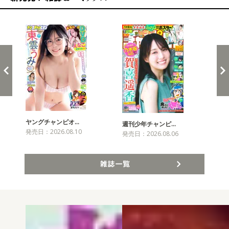
新発売！雑誌&コミックス
ヤングチャンピオ…
チャ
週刊少年チャンピ…
発売日：2026.08.10
発売
発売日：2026.08.06
雑誌一覧