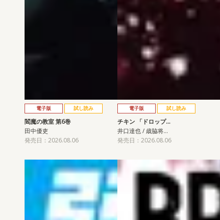
電子版
試し読み
電子版
試し読み
閻魔の教室 第6巻
チキン 「ドロップ…
田中優吏
井口達也 / 歳脇将…
発売日：2026.08.06
発売日：2026.08.06