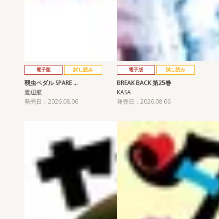
電子版
試し読み
電子版
試し読み
弱虫ペダル SPARE …
BREAK BACK 第25巻
渡辺航
KASA
発売日：2026.08.06
発売日：2026.08.06