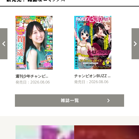
新発売！雑誌&コミックス
チャンピオンBUZZ …
週刊少年チャンピ…
月
発売日：2026.08.06
発売日：2026.08.06
発売
雑誌一覧