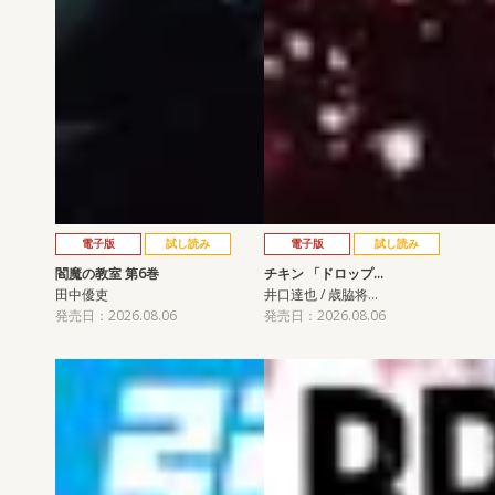
電子版
試し読み
電子版
試し読み
閻魔の教室 第6巻
チキン 「ドロップ…
田中優吏
井口達也 / 歳脇将…
発売日：2026.08.06
発売日：2026.08.06