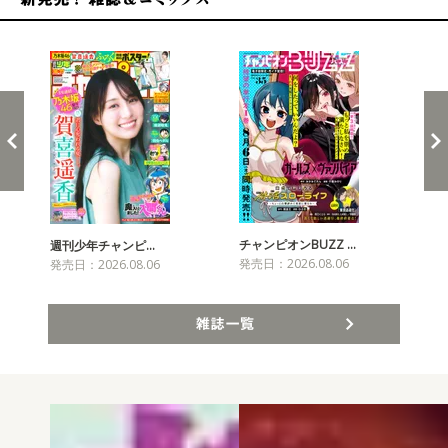
新発売！雑誌&コミックス
チャンピオンBUZZ …
週刊少年チャンピ…
月
発売日：2026.08.06
発売日：2026.08.06
発売
雑誌一覧