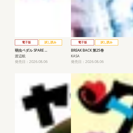
電子版
試し読み
電子版
試し読み
弱虫ペダル SPARE …
BREAK BACK 第25巻
渡辺航
KASA
発売日：2026.08.06
発売日：2026.08.06