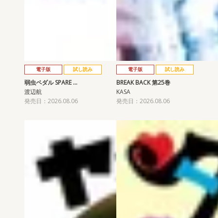
電子版
試し読み
電子版
試し読み
弱虫ペダル SPARE …
BREAK BACK 第25巻
渡辺航
KASA
発売日：2026.08.06
発売日：2026.08.06