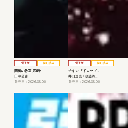
電子版
試し読み
電子版
試し読み
閻魔の教室 第6巻
チキン 「ドロップ…
田中優吏
井口達也 / 歳脇将…
発売日：2026.08.06
発売日：2026.08.06