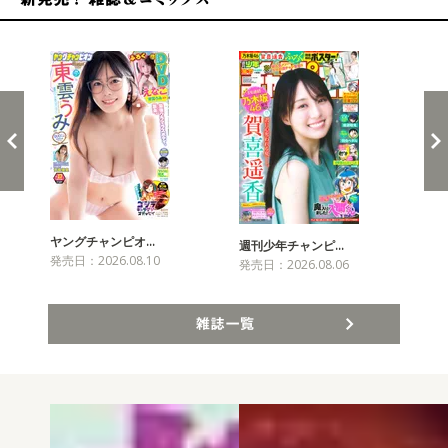
新発売！雑誌&コミックス
ヤングチャンピオ…
チャ
週刊少年チャンピ…
発売日：2026.08.10
発売
発売日：2026.08.06
雑誌一覧