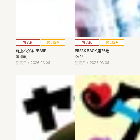
電子版
試し読み
電子版
試し読み
弱虫ペダル SPARE …
BREAK BACK 第25巻
渡辺航
KASA
発売日：2026.08.06
発売日：2026.08.06