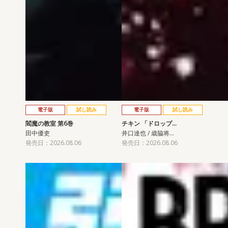
電子版
試し読み
電子版
試し読み
閻魔の教室 第6巻
チキン 「ドロップ…
田中優吏
井口達也 / 歳脇将…
発売日：2026.08.06
発売日：2026.08.06