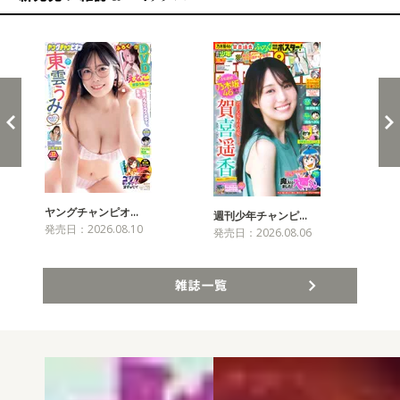
新発売！雑誌&コミックス
ヤングチャンピオ…
チャ
週刊少年チャンピ…
発売日：2026.08.10
発売
発売日：2026.08.06
雑誌一覧