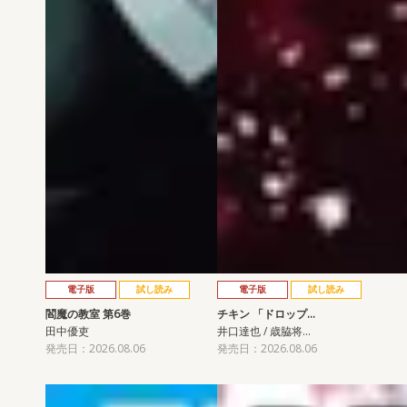
電子版
試し読み
電子版
試し読み
閻魔の教室 第6巻
チキン 「ドロップ…
田中優吏
井口達也 / 歳脇将…
発売日：2026.08.06
発売日：2026.08.06