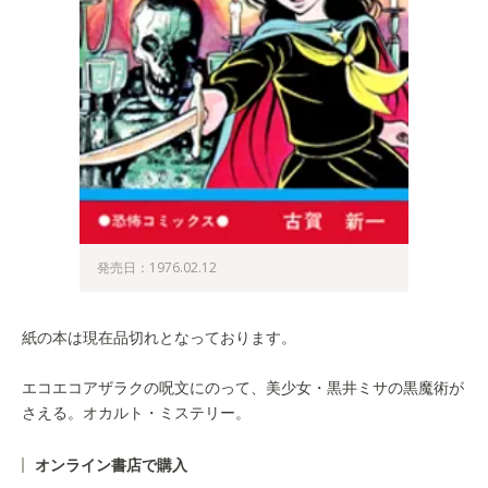
発売日：1976.02.12
紙の本は現在品切れとなっております。
エコエコアザラクの呪文にのって、美少女・黒井ミサの黒魔術が
さえる。オカルト・ミステリー。
オンライン書店で購入