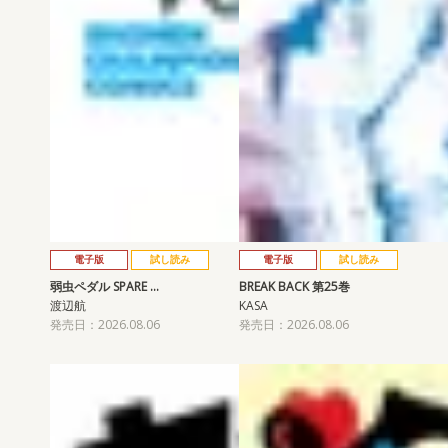
電子版
試し読み
電子版
試し読み
弱虫ペダル SPARE …
BREAK BACK 第25巻
渡辺航
KASA
発売日：2026.08.06
発売日：2026.08.06