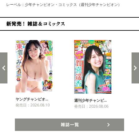
レーベル：少年チャンピオン・コミックス（週刊少年チャンピオン）
新発売！雑誌&コミックス
ヤングチャンピオ…
チャ
週刊少年チャンピ…
発売日：2026.08.10
発売
発売日：2026.08.06
雑誌一覧