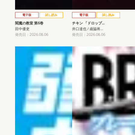
電子版
試し読み
電子版
試し読み
閻魔の教室 第6巻
チキン 「ドロップ…
田中優吏
井口達也 / 歳脇将…
発売日：2026.08.06
発売日：2026.08.06