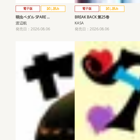
電子版
試し読み
電子版
試し読み
弱虫ペダル SPARE …
BREAK BACK 第25巻
渡辺航
KASA
発売日：2026.08.06
発売日：2026.08.06