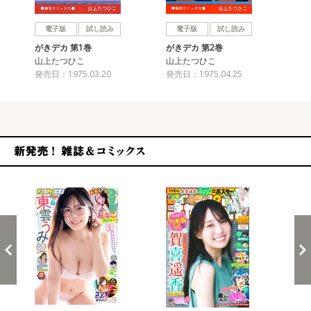
戻る
進む
電子版
試し読み
電子版
試し読み
がきデカ 第1巻
がきデカ 第2巻
が
山上たつひこ
山上たつひこ
山
発売日：1975.03.20
発売日：1975.04.25
発売
新発売！雑誌&コミックス