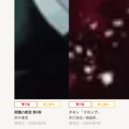
電子版
試し読み
電子版
試し読み
閻魔の教室 第6巻
チキン 「ドロップ…
田中優吏
井口達也 / 歳脇将…
発売日：2026.08.06
発売日：2026.08.06