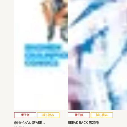
電子版
試し読み
電子版
試し読み
弱虫ペダル SPARE …
BREAK BACK 第25巻