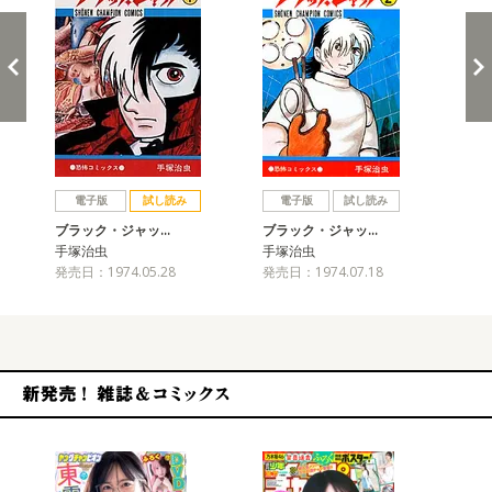
戻る
進む
電子版
試し読み
電子版
試し読み
ブラック・ジャッ…
ブラック・ジャッ…
ブ
手塚治虫
手塚治虫
手
発売日：1974.05.28
発売日：1974.07.18
発売
新発売！雑誌&コミックス