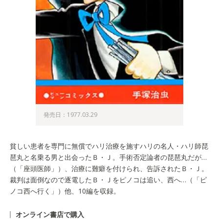
発売日：1977.03.29
貧しい患者を専門に無償でハリ治療を施すハリの名人・ハリ師琵
琶丸と名乗る男と出会ったＢ・Ｊ。手術否定論者の琵琶丸だが…
（「座頭医師」）、治療に難癖を付けられ、告訴されたＢ・Ｊ。
裁判は面倒なので逐電したＢ・Ｊをピノコは追い、西へ…（「ピ
ノコ西へ行く」）他、10編を収録。
オンライン書店で購入