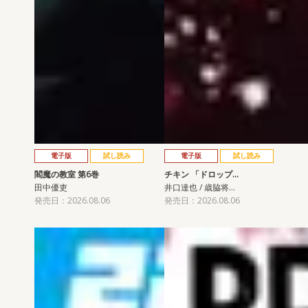
電子版
試し読み
電子版
試し読み
閻魔の教室 第6巻
チキン 「ドロップ…
田中優吏
井口達也 / 歳脇将…
発売日：2026.08.06
発売日：2026.08.06