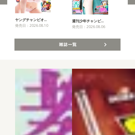
ヤングチャンピオ…
チャ
週刊少年チャンピ…
発売日：2026.08.10
発売
発売日：2026.08.06
雑誌一覧