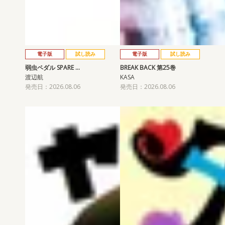
電子版
試し読み
電子版
試し読み
弱虫ペダル SPARE …
BREAK BACK 第25巻
渡辺航
KASA
発売日：2026.08.06
発売日：2026.08.06