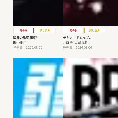
電子版
試し読み
電子版
試し読み
閻魔の教室 第6巻
チキン 「ドロップ…
田中優吏
井口達也 / 歳脇将…
発売日：2026.08.06
発売日：2026.08.06