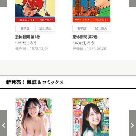
戻る
進む
電子版
試し読み
電子版
試し読み
恐怖新聞 第1巻
恐怖新聞 第2巻
恐
つのだじろう
つのだじろう
つ
発売日：1973.12.07
発売日：1974.03.28
発売
新発売！雑誌&コミックス