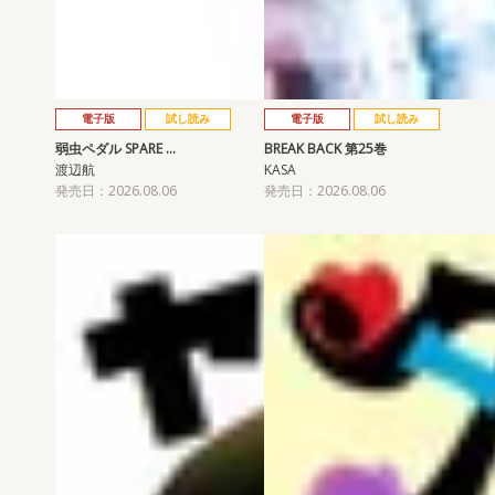
電子版
試し読み
電子版
試し読み
弱虫ペダル SPARE …
BREAK BACK 第25巻
渡辺航
KASA
発売日：2026.08.06
発売日：2026.08.06