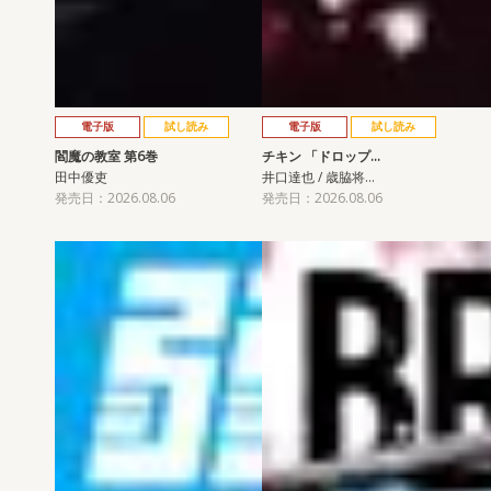
電子版
試し読み
電子版
試し読み
閻魔の教室 第6巻
チキン 「ドロップ…
田中優吏
井口達也 / 歳脇将…
発売日：2026.08.06
発売日：2026.08.06