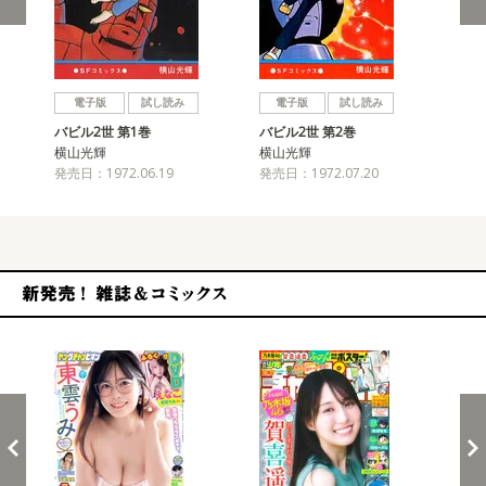
戻る
進む
電子版
試し読み
電子版
試し読み
バビル2世 第1巻
バビル2世 第2巻
バビ
横山光輝
横山光輝
横
発売日：1972.06.19
発売日：1972.07.20
発売
新発売！雑誌&コミックス