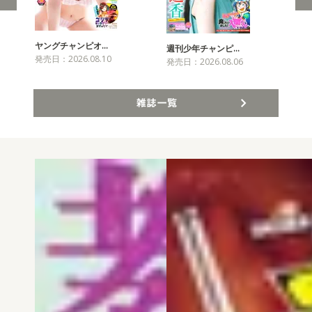
ヤングチャンピオ…
チャ
週刊少年チャンピ…
発売日：2026.08.10
発売
発売日：2026.08.06
雑誌一覧