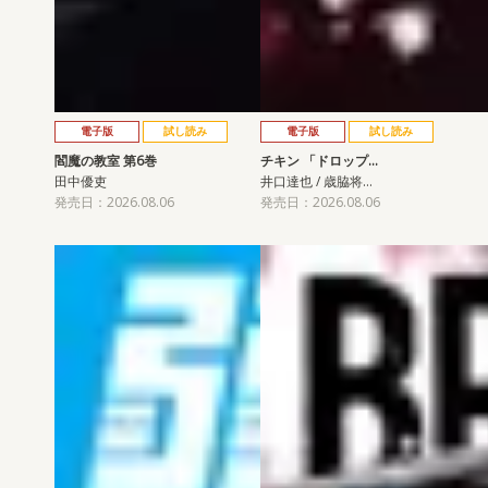
電子版
試し読み
電子版
試し読み
閻魔の教室 第6巻
チキン 「ドロップ…
田中優吏
井口達也 / 歳脇将…
発売日：2026.08.06
発売日：2026.08.06