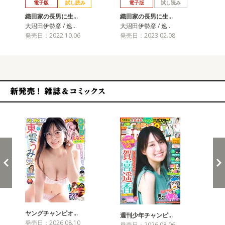
電子版
試し読み
電子版
試し読み
織田家の長男に生…
織田家の長男に生…
織
大沼田伊勢彦 / 逸…
大沼田伊勢彦 / 逸…
大沼
発売日：2022.10.06
発売日：2023.02.08
発売
新発売！雑誌&コミックス
ヤングチャンピオ…
チャ
週刊少年チャンピ…
発売日：2026.08.10
発売
発売日：2026.08.06