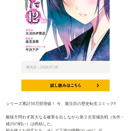
発売日：2026.07.08
試し読みはこちら
シリーズ累計50万部突破！ 今、最注目の歴史転生コミック!!
敵味方問わず甚大なる被害を出しながら第２次安城合戦（矢作・
緒川の戦い）は終結した。
戦を終えた信広たち、そして三河の情勢はいかに…!?