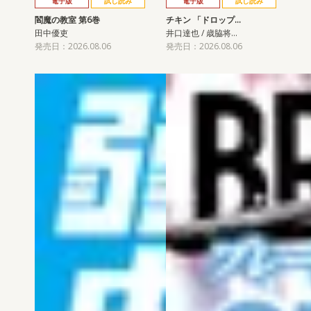
電子版
試し読み
電子版
試し読み
閻魔の教室 第6巻
チキン 「ドロップ…
田中優吏
井口達也 / 歳脇将…
発売日：2026.08.06
発売日：2026.08.06