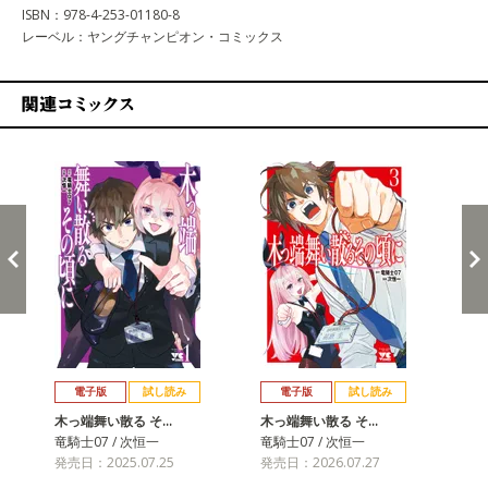
ISBN：978-4-253-01180-8
レーベル：ヤングチャンピオン・コミックス
関連コミックス
戻る
進む
電子版
試し読み
電子版
試し読み
木っ端舞い散る そ…
木っ端舞い散る そ…
竜騎士07 / 次恒一
竜騎士07 / 次恒一
発売日：2025.07.25
発売日：2026.07.27