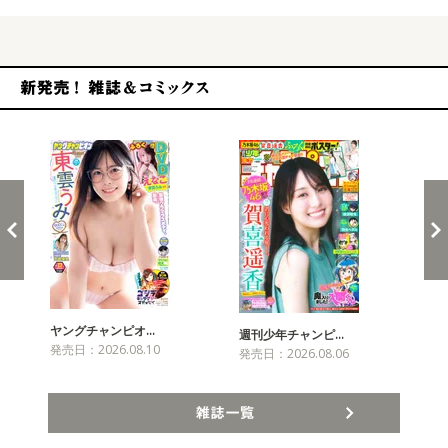
新発売！雑誌&コミックス
ヤングチャンピオ…
チャ
週刊少年チャンピ…
発売日：2026.08.10
発売
発売日：2026.08.06
雑誌一覧