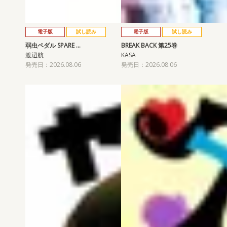
電子版
試し読み
電子版
試し読み
弱虫ペダル SPARE …
BREAK BACK 第25巻
渡辺航
KASA
発売日：2026.08.06
発売日：2026.08.06