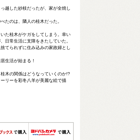
引っ越した紗枝だったが、家が全焼し
伸べたのは、隣人の桂木だった。
ていた桂木がケガをしてしまう。幸い
が、日常生活に支障をきたしていた。
見捨てられずに住み込みの家政婦とし
同居生活が始まる！
桂木の関係はどうなっていくのか!?
トーリーを彩冬八羊が美麗な絵で描