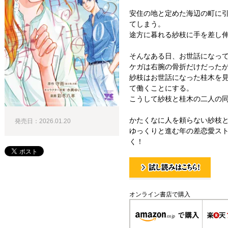
安住の地と定めた海辺の町に
てしまう。
途方に暮れる紗枝に手を差し
そんなある日、お世話になっ
ケガは右腕の骨折だけだった
紗枝はお世話になった桂木を
て働くことにする。
こうして紗枝と桂木の二人の
かたくなに人を頼らない紗枝と
発売日：2026.01.20
ゆっくりと進む年の差恋愛ス
く！
試し読み！
オンライン書店で購入