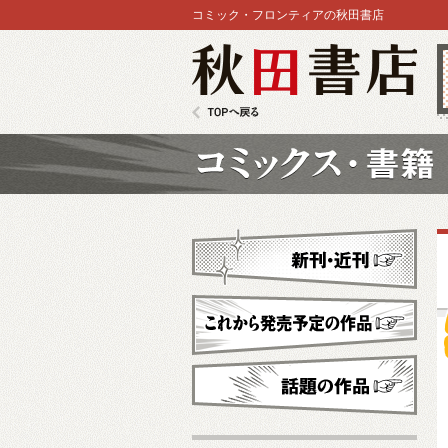
コミック・フロンティアの秋田書店
秋田書店
TOPへ戻る
コミックス
新刊・近刊
これから発売予定
話題の作品