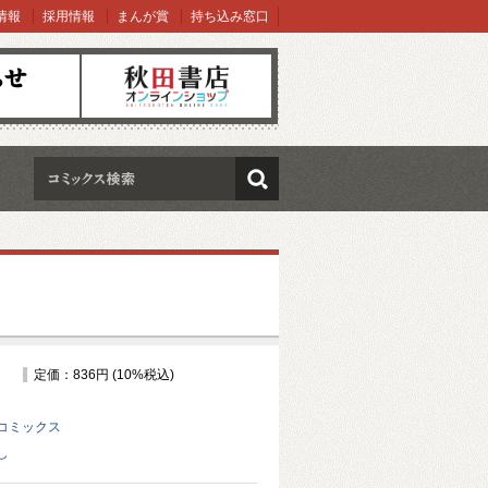
情報
採用情報
まんが賞
持ち込み窓口
オンラインショップ
検索
定価：836円 (10%税込)
コミックス
し