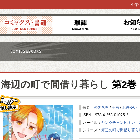
企業
コミックス
雑誌
お知らせ
海辺の町で間借り暮らし
第2巻
著者：
彩冬八羊
/
守雨
/
水輿ゆい
ISBN：978-4-253-01025-2
試し読み！
レーベル：
ヤングチャンピオン・
シリーズ：
海辺の町で間借り暮ら