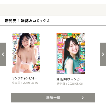
新発売！雑誌&コミックス
ヤングチャンピオ…
チャ
週刊少年チャンピ…
発売日：2026.08.10
発売
発売日：2026.08.06
雑誌一覧