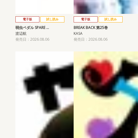
電子版
試し読み
電子版
試し読み
弱虫ペダル SPARE …
BREAK BACK 第25巻
渡辺航
KASA
発売日：2026.08.06
発売日：2026.08.06