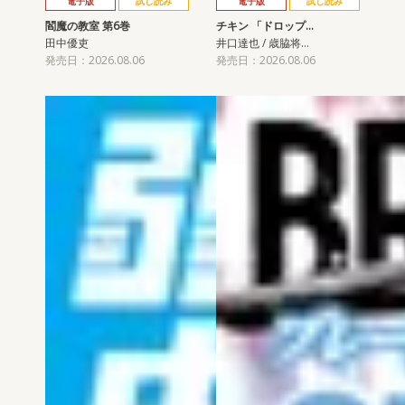
電子版
試し読み
電子版
試し読み
閻魔の教室 第6巻
チキン 「ドロップ…
田中優吏
井口達也 / 歳脇将…
発売日：2026.08.06
発売日：2026.08.06