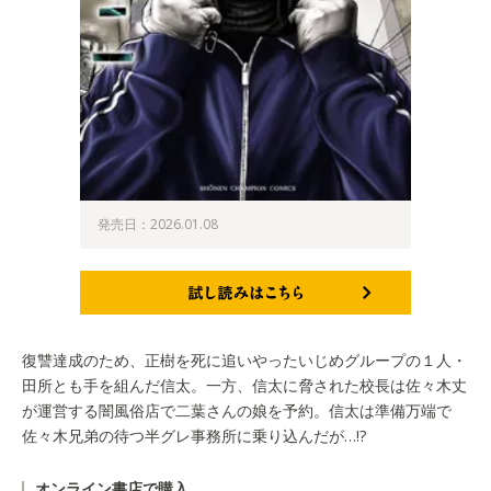
発売日：2026.01.08
試し読みはこちら
復讐達成のため、正樹を死に追いやったいじめグループの１人・
田所とも手を組んだ信太。一方、信太に脅された校長は佐々木丈
が運営する闇風俗店で二葉さんの娘を予約。信太は準備万端で
佐々木兄弟の待つ半グレ事務所に乗り込んだが…!?
オンライン書店で購入