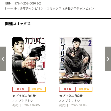
ISBN：978-4-253-00978-2
レーベル：少年チャンピオン・コミックス（別冊少年チャンピオン）
関連コミックス
戻る
進む
電子版
試し読み
電子版
試し読み
カブリダニ 第1巻
カブリダニ 第2巻
カ
オオゾネサトシ
オオゾネサトシ
オ
発売日：2024.09.06
発売日：2025.01.08
発売