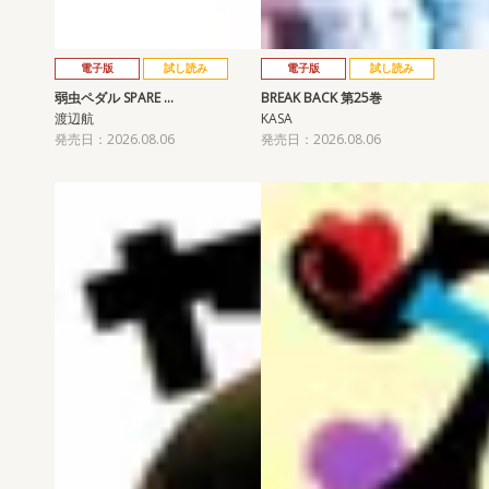
電子版
試し読み
電子版
試し読み
弱虫ペダル SPARE …
BREAK BACK 第25巻
渡辺航
KASA
発売日：2026.08.06
発売日：2026.08.06