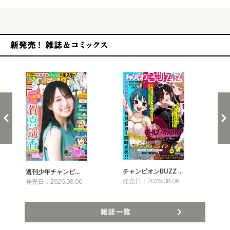
新発売！雑誌&コミックス
チャンピオンBUZZ …
週刊少年チャンピ…
月
発売日：2026.08.06
発売日：2026.08.06
発売
雑誌一覧