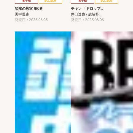
電子版
試し読み
電子版
試し読み
閻魔の教室 第6巻
チキン 「ドロップ…
田中優吏
井口達也 / 歳脇将…
発売日：2026.08.06
発売日：2026.08.06