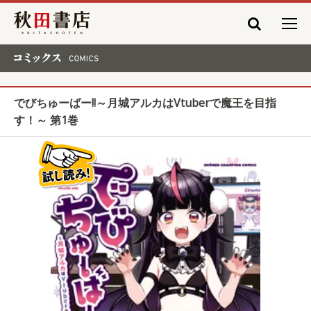
秋田書店
コミックス COMICS
でびちゅーばー!!～月城アルカはVtuberで魔王を目指
す！～ 第1巻