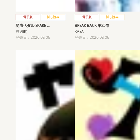
電子版
試し読み
電子版
試し読み
弱虫ペダル SPARE …
BREAK BACK 第25巻
渡辺航
KASA
発売日：2026.08.06
発売日：2026.08.06