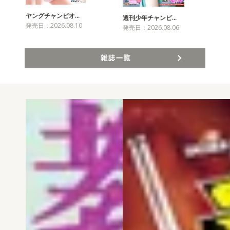
ヤングチャンピオ…
チャ
週刊少年チャンピ…
発売日：2026.08.10
発売
発売日：2026.08.06
雑誌一覧