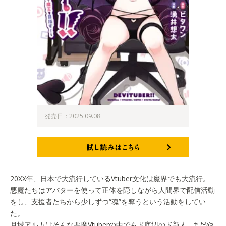
発売日：2025.09.08
試し読みはこちら
20XX年、日本で大流行しているVtuber文化は魔界でも大流行。
悪魔たちはアバターを使って正体を隠しながら人間界で配信活動
をし、支援者たちから少しずつ“魂”を奪うという活動をしてい
た。
月城アルカはそんな悪魔Vtuberの中でもド底辺のド新人…まだや