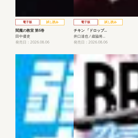
電子版
試し読み
電子版
試し読み
閻魔の教室 第6巻
チキン 「ドロップ…
田中優吏
井口達也 / 歳脇将…
発売日：2026.08.06
発売日：2026.08.06