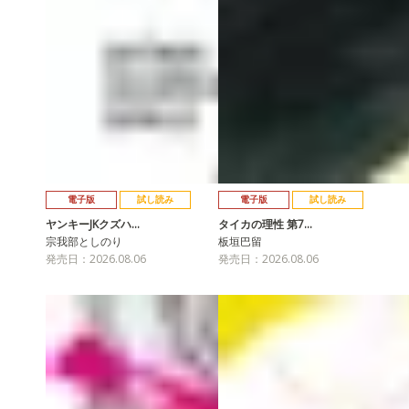
電子版
試し読み
電子版
試し読み
ヤンキーJKクズハ…
タイカの理性 第7…
宗我部としのり
板垣巴留
発売日：2026.08.06
発売日：2026.08.06