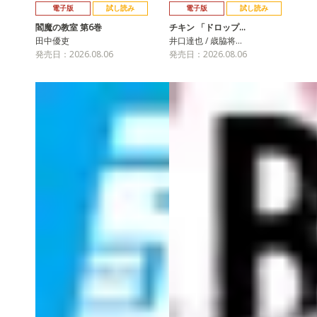
電子版
試し読み
電子版
試し読み
閻魔の教室 第6巻
チキン 「ドロップ…
田中優吏
井口達也 / 歳脇将…
発売日：2026.08.06
発売日：2026.08.06