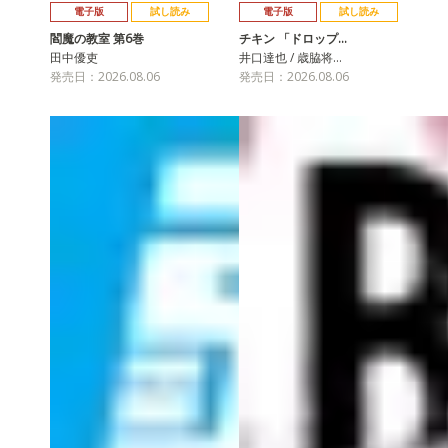
電子版
試し読み
電子版
試し読み
閻魔の教室 第6巻
チキン 「ドロップ…
田中優吏
井口達也 / 歳脇将…
発売日：2026.08.06
発売日：2026.08.06