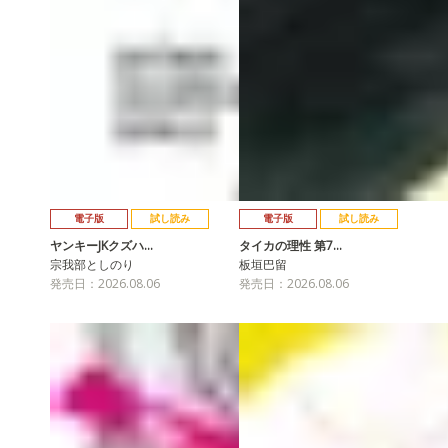
電子版
試し読み
電子版
試し読み
ヤンキーJKクズハ…
タイカの理性 第7…
宗我部としのり
板垣巴留
発売日：2026.08.06
発売日：2026.08.06